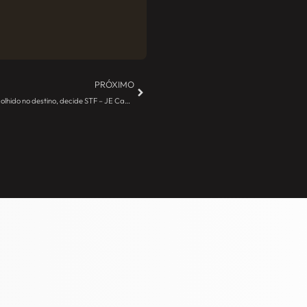
PRÓXIMO
Em importações indiretas, ICMS deve ser recolhido no destino, decide STF – JE Camargo