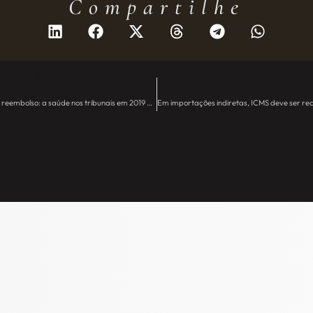
Compartilhe
icações
Rol taxativo, oferta de medicamentos e reembolso: a saúde nos tribunais em 2019 – JE Camargo