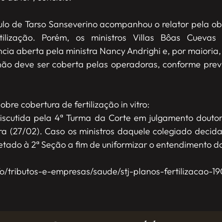
ulo de Tarso Sanseverino acompanhou o relator pela o
lização. Porém, os ministros Villas Bôas Cuevas 
a aberta pela ministra Nancy Andrighi e, por maioria
o não deve ser coberta pelas operadoras, conforme previ
re cobertura de fertilização in vitro:
scutida pela 4ª Turma da Corte em julgamento doutor r
ra (27/02). Caso os ministros daquele colegiado decid
etado à 2ª Seção a fim de uniformizar o entendimento do
nfo/tributos-e-empresas/saude/stj-planos-fertilizacao-