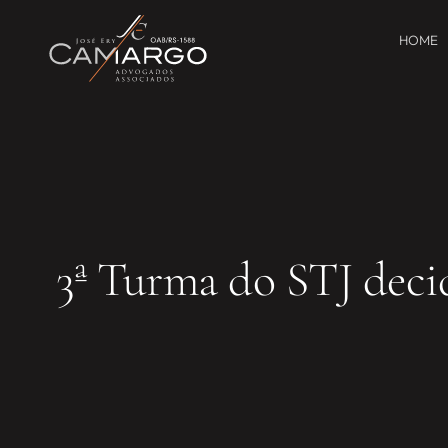
HOME
3ª Turma do STJ decid