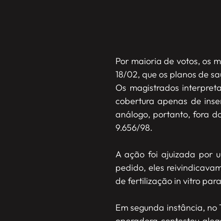
Por maioria de votos, os m
18/02, que os planos de sa
Os magistrados interpret
cobertura apenas de inse
análogo, portanto, fora do
9.656/98.
A ação foi ajuizada por 
pedido, eles reivindicava
de fertilização in vitro pa
Em segunda instância, no T
operadora contestou alega