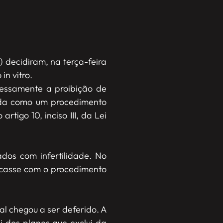
) decidiram, na terça-feira
n vitro.
ressamente a proibição de
dida como um procedimento
tigo 10, inciso III, da Lei
dos com infertilidade. No
arcasse com o procedimento
al chegou a ser deferido. A
i dos planos que exclui da