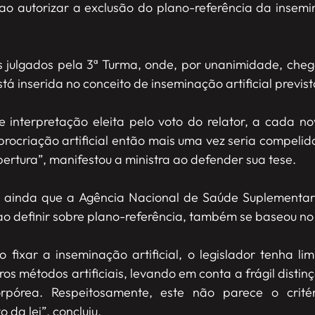
ao autorizar a exclusão do plano-referência da insemina
es julgados pela 3ª Turma, onde, por unanimidade, che
está inserida no conceito de inseminação artificial previst
e interpretação eleita pelo voto do relator, a cada no
ocriação artificial então mais uma vez seria compeli
ertura”, manifestou a ministra ao defender sua tese.
tou ainda que a Agência Nacional de Saúde Suplementar
ao definir sobre plano-referência, também se baseou no 
fixar a inseminação artificial, o legislador tenha li
os métodos artificiais, levando em conta a frágil disti
orpórea. Respeitosamente, este não parece o critér
 da lei”, concluiu.