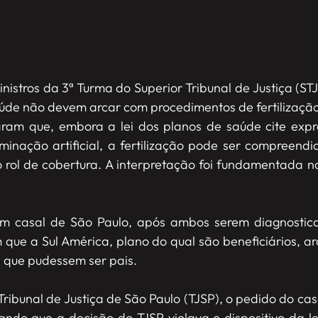
inistros da 3ª Turma do Superior Tribunal de Justiça (STJ
úde não devem arcar com procedimentos de fertilização i
aram que, embora a lei dos planos de saúde cite exp
minação artificial, a fertilização pode ser compreen
 rol de cobertura. A interpretação foi fundamentada no ar
um casal de São Paulo, após ambos serem diagnostica
m que a Sul América, plano do qual são beneficiários, 
ra que pudessem ser pais.
ribunal de Justiça de São Paulo (TJSP), o pedido do cas
ndo que a decisão do TJSP violava o dispositivo da le