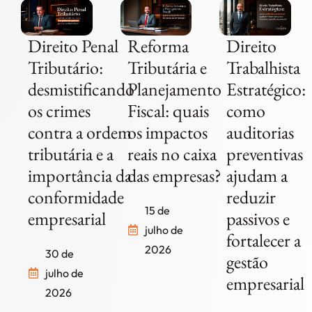
Direito Penal
Reforma
Direito
Tributário:
Tributária e
Trabalhista
desmistificando
Planejamento
Estratégico:
os crimes
Fiscal: quais
como
contra a ordem
os impactos
auditorias
tributária e a
reais no caixa
preventivas
importância da
das empresas?
ajudam a
conformidade
reduzir
15 de
empresarial
passivos e
julho de
fortalecer a
2026
30 de
gestão
julho de
empresarial
2026