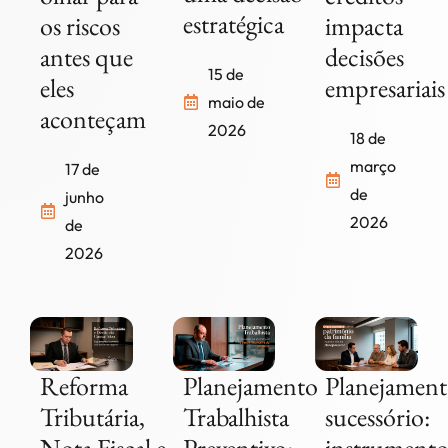
estratégica
os riscos
impacta
antes que
decisões
15 de
eles
empresariais
maio de
aconteçam
2026
18 de
março
17 de
de
junho
2026
de
2026
Reforma
Planejamento
Planejamen
Tributária,
Trabalhista
sucessório: