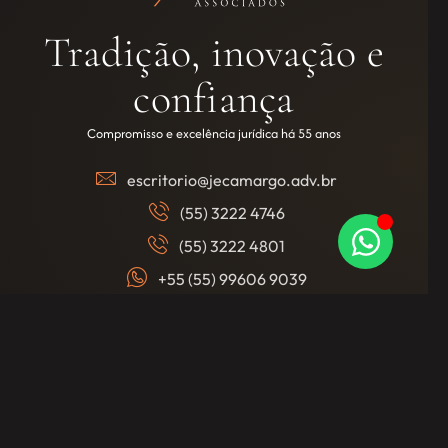
Tradição, inovação e
confiança
Compromisso e excelência jurídica há 55 anos
escritorio@jecamargo.adv.br
(55) 3222 4746
(55) 3222 4801
+55 (55) 99606 9039
@jecamargoadv
Quem somos
Serviços
Notícias e Artigos
Contato
Copyright 2024 JE Camargo Advogados Associados. Todos os
direitos reservados.