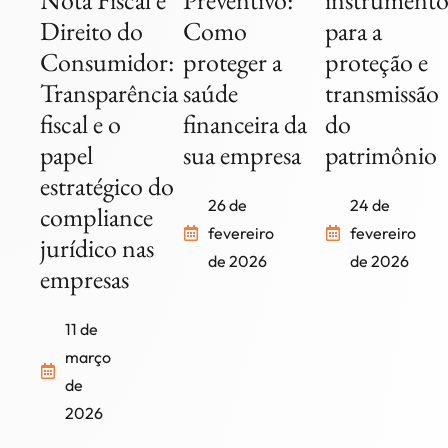
Nota Fiscal e
Preventivo:
instrumento
Direito do
Como
para a
Consumidor:
proteger a
proteção e
Transparência
saúde
transmissão
fiscal e o
financeira da
do
papel
sua empresa
patrimônio
estratégico do
26 de
24 de
compliance
fevereiro
fevereiro
jurídico nas
de 2026
de 2026
empresas
11 de
março
de
2026