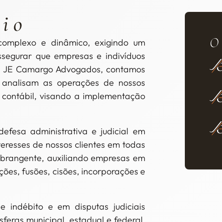
rio
O
e complexo e dinâmico, exigindo um
segurar que empresas e indivíduos
Na JE Camargo Advogados, contamos
e analisam as operações de nossos
 e contábil, visando a implementação
defesa administrativa e judicial em
teresses de nossos clientes em todas
abrangente, auxiliando empresas em
ções, fusões, cisões, incorporações e
 indébito e em disputas judiciais
sferas municipal, estadual e federal.