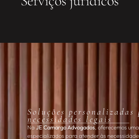
Serviços jurídicos
Soluções personalizadas 
necessidades legais
Na
JE Camargo Advogados
, oferecemos uma
especializados para atender às necessidades