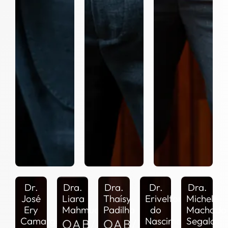
Dr.
Dra.
Dra.
Dr.
Dra.
José
Liara
Thaísy
Erivelton
Michele
Ery
Mahmud
Padilha
do
Machado
Camargo
Nascimento
Segala
OAB/RS
OAB/RS