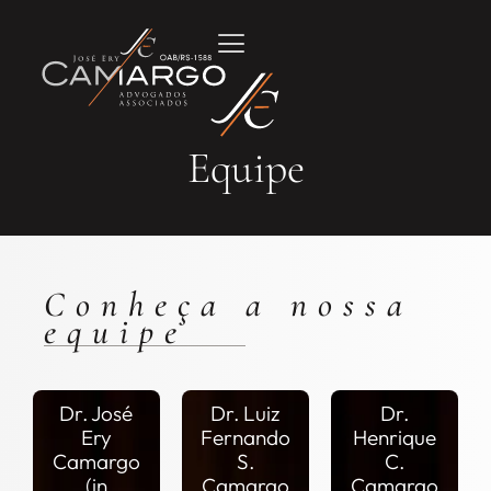
Equipe
Conheça a nossa
equipe
Dr. José
Dr. Luiz
Dr.
Ery
Fernando
Henrique
Camargo
S.
C.
(in
Camargo
Camargo