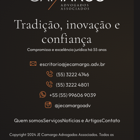
Tradição, inovação e
confiança
Compromisso e excelência jurídica há 55 anos
escritorio@jecamargo.adv.br
(55) 3222 4746
(55) 3222 4801
+55 (55) 99606 9039
@jecamargoadv
Quem somos
Serviços
Notícias e Artigos
Contato
Copyright 2024 JE Camargo Advogados Associados. Todos os