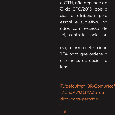
nos termos do artigo 135 do CTN, não depende do
IDPJ previsto no artigo 133 do CPC/2015, pois a
responsabilidade dos sócios é atribuída pela
própria lei, de forma pessoal e subjetiva, na
hipótese de “atos praticados com excesso de
poderes ou infração de lei, contrato social ou
estatutos”.
Ao dar provimento ao recurso, a turma determinou
o retorno dos autos ao TRF4 para que ordene a
instauração do IDPJ no caso antes de decidir a
pretensão da Fazenda Nacional.
Fonte:
http://www.stj.jus.br/sites/STJ/default/pt_BR/Comu
Turma-aplica-desconsidera%C3%A7%C3%A3o-da-
personalidade-jur%C3%ADdica-para-permitir-
defesa-de-s%C3%B3cio-em-
execu%C3%A7%C3%A3o-fiscal