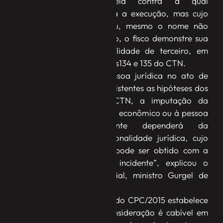
jurídica distinta daquela contra a qual
originalmente foi ajuizada a execução, mas cujo
nome conste da CDA ou, mesmo o nome não
estando no título executivo, o fisco demonstre sua
responsabilidade, na qualidade de terceiro, em
consonância com os artigos134 e 135 do CTN.
“Sem a indicação da pessoa jurídica no ato de
lançamento, ou sendo inexistentes as hipóteses dos
artigos 134 e 135 do CTN, a imputação da
responsabilidade ao grupo econômico ou à pessoa
jurídica dele integrante dependerá da
desconsideração da personalidade jurídica, cujo
reconhecimento somente pode ser obtido com a
instauração do referido incidente”, explicou o
relator do recurso especial, ministro Gurgel de
Faria.
Segundo ele, o artigo 134 do CPC/2015 estabelece
que o incidente de desconsideração é cabível em