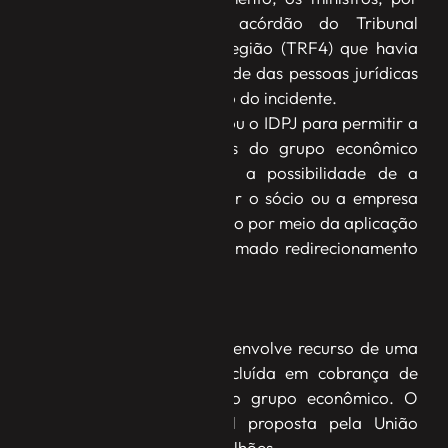
unanimidade, cassaram acórdão do Tribunal
Regional Federal da 4ª Região (TRF4) que havia
concluído pela solidariedade das pessoas jurídicas
e dispensado a instauração do incidente.
Na decisão, a turma aplicou o IDPJ para permitir a
defesa de um dos sócios do grupo econômico
executado, mas manteve a possibilidade de a
Fazenda Nacional executar o sócio ou a empresa
do mesmo grupo econômico por meio da aplicação
do CTN – que prevê o chamado redirecionamento
e não exige defesa prévia.
Cobrança
O caso é inédito no STJ e envolve recurso de uma
sociedade empresária, incluída em cobrança de
outra empresa do mesmo grupo econômico. O
valor da execução fiscal proposta pela União
alcança cerca de R$ 108 milhões.