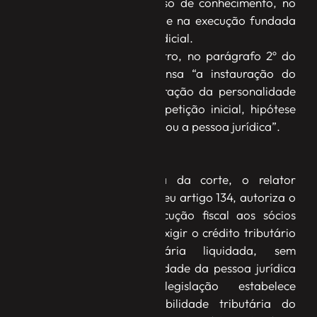
todas as fases do processo de conhecimento, no
cumprimento de sentença e na execução fundada
em título executivo extrajudicial.
Todavia, segundo o ministro, no parágrafo 2º do
artigo 134, o CPC dispensa “a instauração do
incidente se a desconsideração da personalidade
jurídica for requerida na petição inicial, hipótese
em que será citado o sócio ou a pessoa jurídica”.
Jurisprudência
Citando a jurisprudência da corte, o relator
destacou que o CTN, em seu artigo 134, autoriza o
redirecionamento da execução fiscal aos sócios
quando não for possível exigir o crédito tributário
da sociedade empresária liquidada, sem
desconsiderar a personalidade da pessoa jurídica
devedora, pois a legislação estabelece
previamente a responsabilidade tributária do