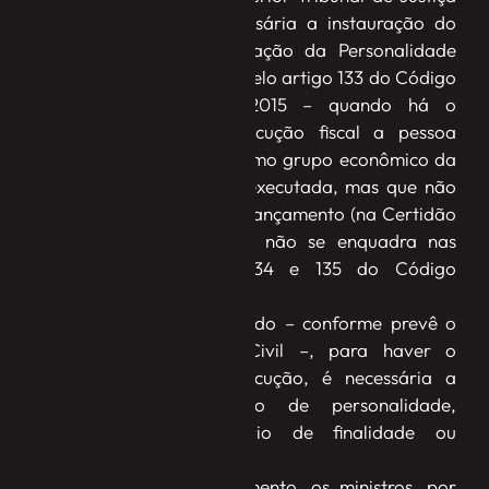
(STJ) decidiu que é necessária a instauração do
Incidente de Desconsideração da Personalidade
Jurídica (IDPJ) – previsto pelo artigo 133 do Código
de Processo Civil de 2015 – quando há o
redirecionamento da execução fiscal a pessoa
jurídica que integra o mesmo grupo econômico da
sociedade originalmente executada, mas que não
foi identificada no ato de lançamento (na Certidão
de Dívida Ativa) ou que não se enquadra nas
hipóteses dos artigos 134 e 135 do Código
Tributário Nacional (CTN).
De acordo com o colegiado – conforme prevê o
artigo 50 do Código Civil –, para haver o
redirecionamento da execução, é necessária a
comprovação do abuso de personalidade,
caracterizado por desvio de finalidade ou
confusão patrimonial.
Com base nesse entendimento, os ministros, por