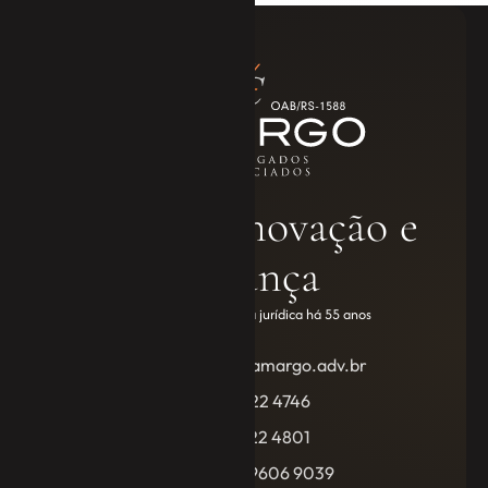
Tradição, inovação e
confiança
Compromisso e excelência jurídica há 55 anos
escritorio@jecamargo.adv.br
(55) 3222 4746
(55) 3222 4801
+55 (55) 99606 9039