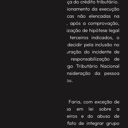
terceiro e permite a cobrança do crédito tributário.
“Caso o pedido de redirecionamento da execução
fiscal mire pessoas jurídicas não elencadas na
Certidão de Dívida Ativa, após a comprovação,
pela Fazenda, da caracterização de hipótese legal
de responsabilização dos terceiros indicados, o
magistrado também pode decidir pela inclusão no
polo passivo sem a instauração do incidente de
desconsideração, pois a responsabilização de
terceiros tratada no Código Tributário Nacional
não necessita da desconsideração da pessoa
jurídica devedora”, observou.
Responsabilidade
De acordo com Gurgel de Faria, com exceção de
previsão prévia expressa em lei sobre a
responsabilidade de terceiros e do abuso de
personalidade jurídica, o fato de integrar grupo