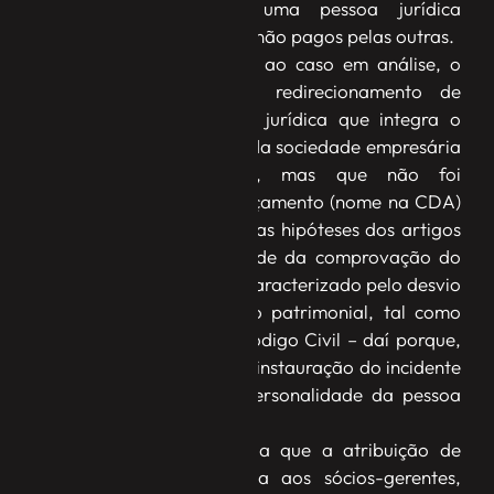
econômico não torna uma pessoa jurídica
responsável pelos tributos não pagos pelas outras.
Ao decidir aplicar o IDPJ ao caso em análise, o
relator explicou que “o redirecionamento de
execução fiscal a pessoa jurídica que integra o
mesmo grupo econômico da sociedade empresária
originalmente executada, mas que não foi
identificada no ato de lançamento (nome na CDA)
ou que não se enquadra nas hipóteses dos artigos
134 e 135 do CTN, depende da comprovação do
abuso de personalidade, caracterizado pelo desvio
de finalidade ou confusão patrimonial, tal como
consta do artigo 50 do Código Civil – daí porque,
nesse caso, é necessária a instauração do incidente
de desconsideração da personalidade da pessoa
jurídica devedora”, disse.
O ministro destacou ainda que a atribuição de
responsabilidade tributária aos sócios-gerentes,