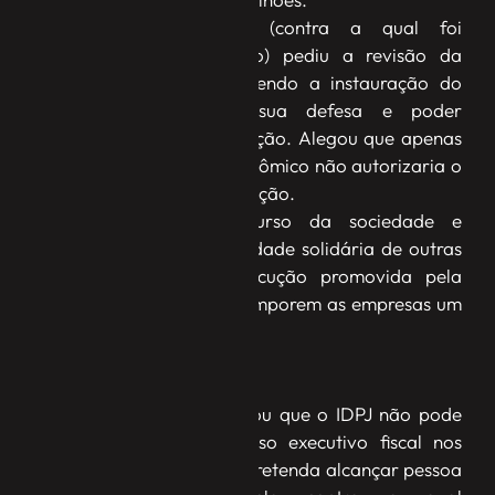
A empresa recorrente (contra a qual foi
redirecionada a execução) pediu a revisão da
decisão do TRF4, requerendo a instauração do
IDPJ para apresentar sua defesa e poder
questionar a desconsideração. Alegou que apenas
a existência de grupo econômico não autorizaria o
redirecionamento da execução.
O TRF4 negou o recurso da sociedade e
reconheceu a responsabilidade solidária de outras
pessoas jurídicas na execução promovida pela
Fazenda Nacional, por comporem as empresas um
mesmo grupo econômico.
Sócios
A Primeira Turma ressalvou que o IDPJ não pode
ser instaurado no processo executivo fiscal nos
casos em que a Fazenda pretenda alcançar pessoa