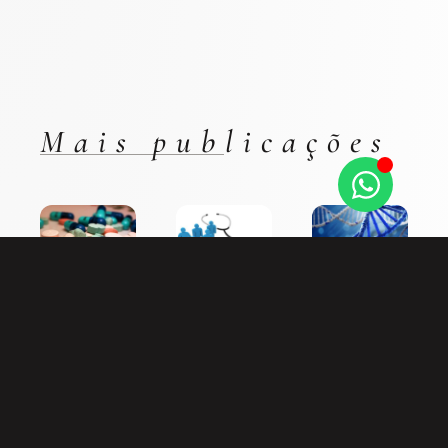
Mais publicações
UFRGS
“As
CARF
condenada
associações de
diverge sobre
a indenizar
pacientes se
a incidência
pai por
tornaram
de
erro em
advogadas da
contribuição
DNA – JE
indústria
previdenciária