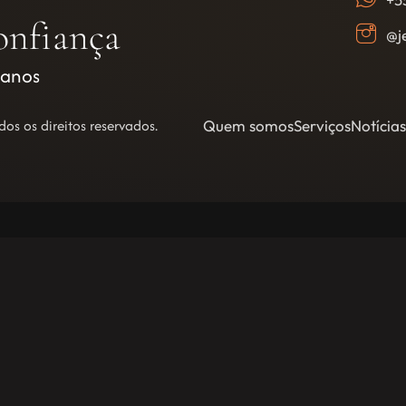
onfiança
@j
 anos
s os direitos reservados.
Quem somos
Serviços
Notícias