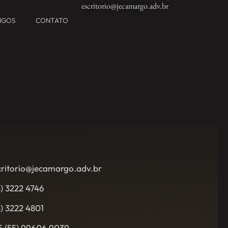
escritorio@jecamargo.adv.br
TIGOS
CONTATO
critorio@jecamargo.adv.br
5) 3222 4746
5) 3222 4801
5 (55) 99606 9039