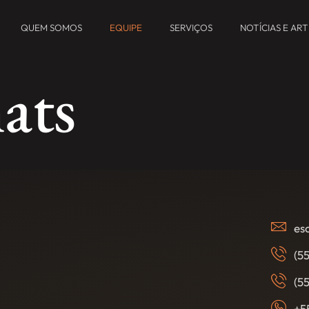
QUEM SOMOS
EQUIPE
SERVIÇOS
NOTÍCIAS E AR
ats
es
(5
(5
+5