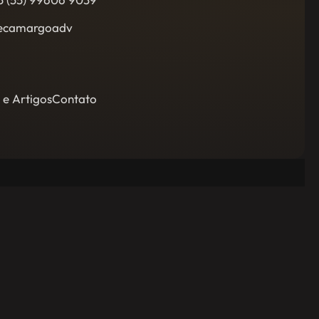
ecamargoadv
 e Artigos
Contato