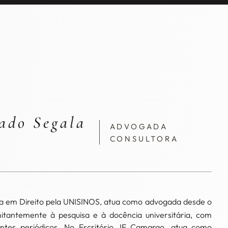
ado Segala
ADVOGADA
CONSULTORA
ra em Direito pela UNISINOS, atua como advogada desde o
tantemente à pesquisa e à docência universitária, com
antes periódicos. No Escritório JE Camargo, atua como