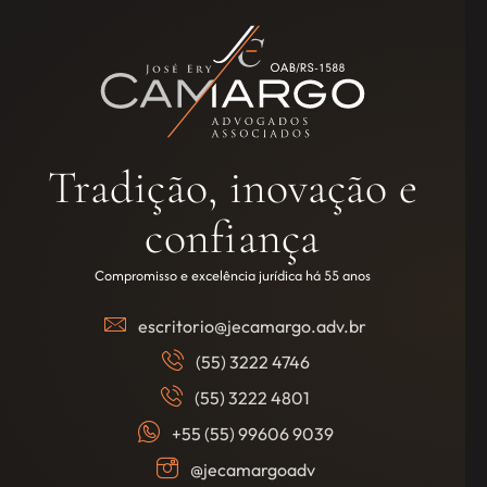
Tradição, inovação e
confiança
Compromisso e excelência jurídica há 55 anos
escritorio@jecamargo.adv.br
(55) 3222 4746
(55) 3222 4801
+55 (55) 99606 9039
@jecamargoadv