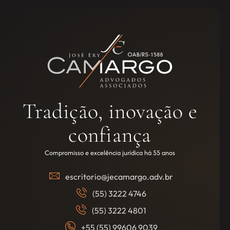
Tradição, inovação e
confiança
Compromisso e excelência jurídica há 55 anos
escritorio@jecamargo.adv.br
(55) 3222 4746
(55) 3222 4801
+55 (55) 99606 9039