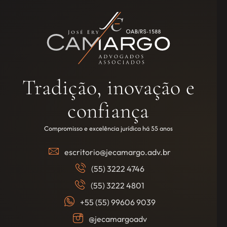
Tradição, inovação e
confiança
Compromisso e excelência jurídica há 55 anos
escritorio@jecamargo.adv.br
(55) 3222 4746
(55) 3222 4801
+55 (55) 99606 9039
@jecamargoadv