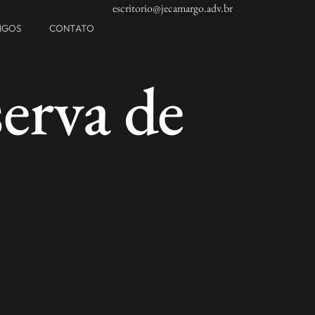
escritorio@jecamargo.adv.br
TIGOS
CONTATO
erva de