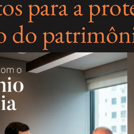
os para a prot
o do patrimôn