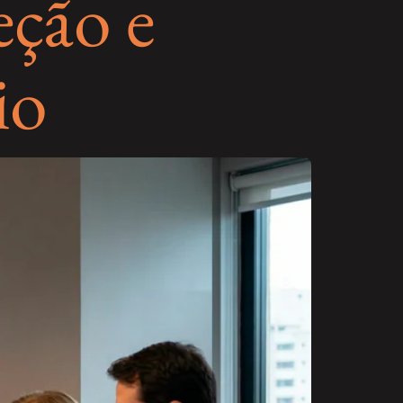
eção e
io