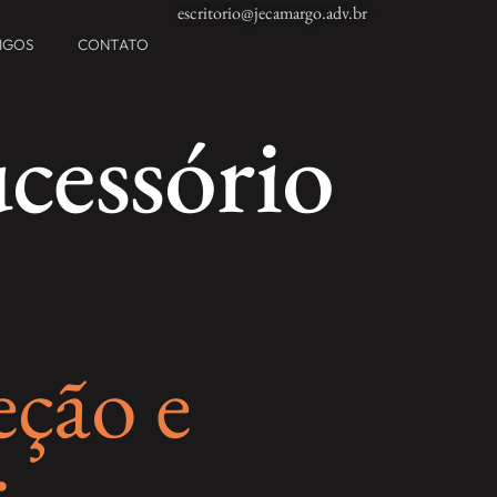
escritorio@jecamargo.adv.br
TIGOS
CONTATO
cessório
eção e