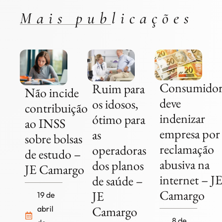
Mais publicações
Consumidor
Ruim para
Não incide
deve
os idosos,
contribuição
indenizar
ótimo para
ao INSS
empresa por
as
sobre bolsas
reclamação
operadoras
de estudo –
abusiva na
dos planos
JE Camargo
internet – J
de saúde –
Camargo
JE
19 de
Camargo
abril
8 de