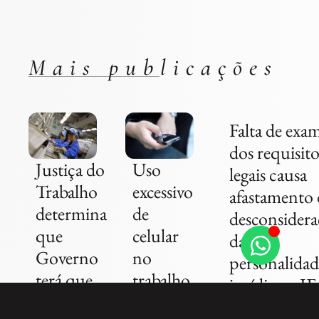
Mais publicações
Falta de exa
dos requisito
Uso
Justiça do
legais causa
excessivo
Trabalho
afastamento 
de
determina
desconsider
celular
que
da
no
Governo
personalidad
trabalho
terá que
jurídica – JE
é justa
divulgar
Camargo