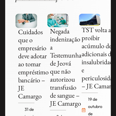
TST volta a
Negada
Cuidados
proibir
indenização
que o
acúmulo de
a
empresário
adicionais de
Testemunha
deve adotar
insalubridade
de Jeová
ao tomar
e
que não
empréstimo
periculosida
autorizou
bancário –
– JE Camarg
transfusão
JE
de sangue –
Camargo
19 de
JE Camargo
outubro
31 de
de