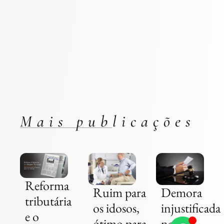
Mais publicações
Reforma
Ruim para
Demora
tributária
os idosos,
injustificada
e o
ótimo para
na