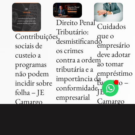
Direito Penal
Cuidados
Tributário:
que o
Contribuições
desmistificando
empresário
sociais de
os crimes
deve adotar
custeio a
contra a ordem
ao tomar
programas
tributária e a
empréstimo
não podem
importância da
bancário –
incidir sobre
conformidade
JE
folha – JE
empresarial
Camargo
Camargo
30 de
31 de
8 de
julho
janeiro
agosto
de
de
de