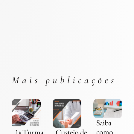
Mais publicações
Saiba
como
1ª Turma
Custeio de