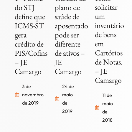
solicitar
do STJ
plano de
um
define que
saúde de
inventário
ICMS-ST
aposentado
de bens
gera
pode ser
em
crédito de
diferente
Cartórios
PIS/Cofins
de ativos –
de Notas.
– JE
JE
– JE
Camargo
Camargo
Camargo
3 de
24 de
novembro
maio
11 de
de 2019
de
maio
2019
de
2018