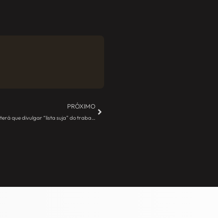
PRÓXIMO
Justiça do Trabalho determina que Governo terá que divulgar “lista suja” do trabalho escravo – JE Camargo