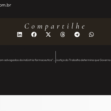
com.br
Compartilhe
icações
“As associações de pacientes se tornaram advogadas da indústria farmaceutica” – JE Camargo