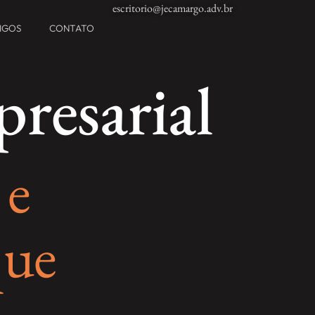
escritorio@jecamargo.adv.br
TIGOS
CONTATO
resarial
 e
que