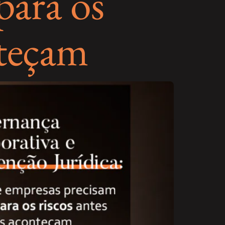
para os
nteçam