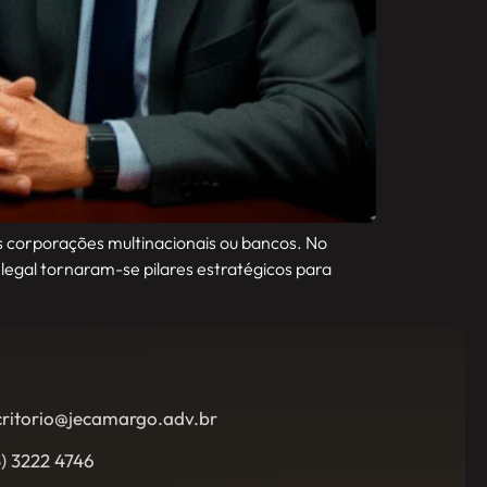
s corporações multinacionais ou bancos. No
legal tornaram-se pilares estratégicos para
critorio@jecamargo.adv.br
5) 3222 4746