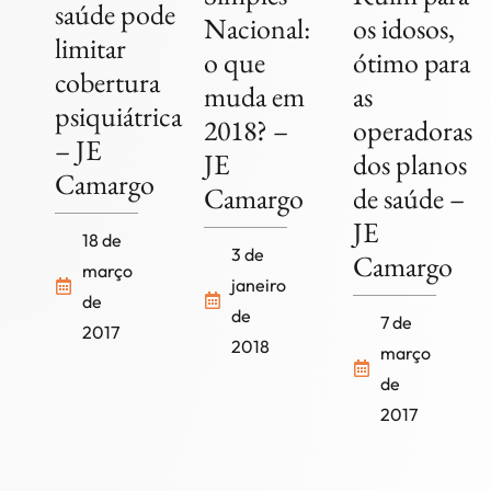
saúde pode
Nacional:
os idosos,
limitar
o que
ótimo para
cobertura
muda em
as
psiquiátrica
2018? –
operadoras
– JE
JE
dos planos
Camargo
Camargo
de saúde –
JE
18 de
3 de
Camargo
março
janeiro
de
de
7 de
2017
2018
março
de
2017